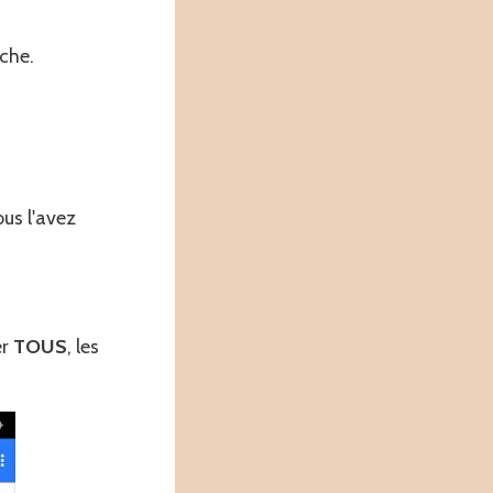
ache.
ous l'avez
er
TOUS
, les