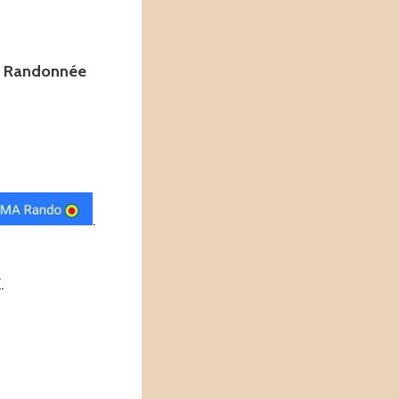
 Randonnée
.
X
.