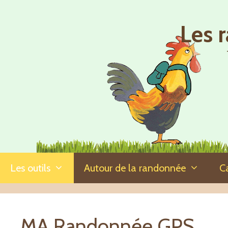
Aller
au
Les 
contenu
Les outils
Autour de la randonnée
C
MA Randonnée GPS