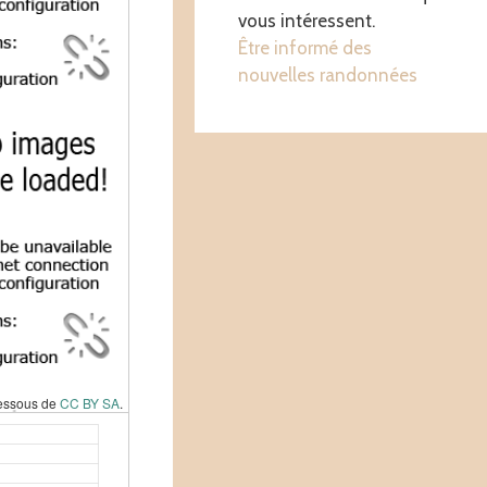
vous intéressent.
Être informé des
nouvelles randonnées
dessous de
CC BY SA
.