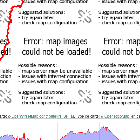
arte: ©
OpenStreetMap contributeurs
,
SRTM
. Type de carte: ©
OpenTopoMap
, en 