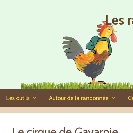
Aller
au
Les 
contenu
Les outils
Autour de la randonnée
C
Le cirque de Gavarnie