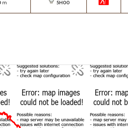
0
m
5H00