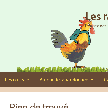
Aller
au
Les 
contenu
Trouvez des 
Les outils
Autour de la randonnée
C
Rien de trouvé