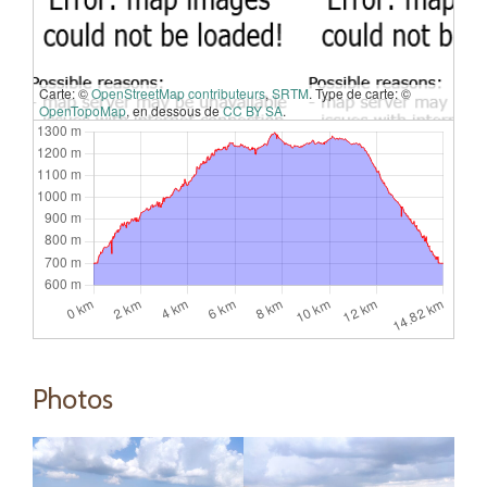
Carte: ©
OpenStreetMap contributeurs
,
SRTM
. Type de carte: ©
OpenTopoMap
, en dessous de
CC BY SA
.
Photos