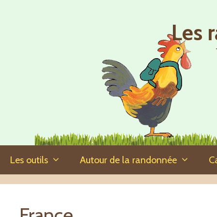
Aller
au
Les 
contenu
Les outils
Autour de la randonnée
C
France