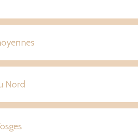
 moyennes
du Nord
Vosges