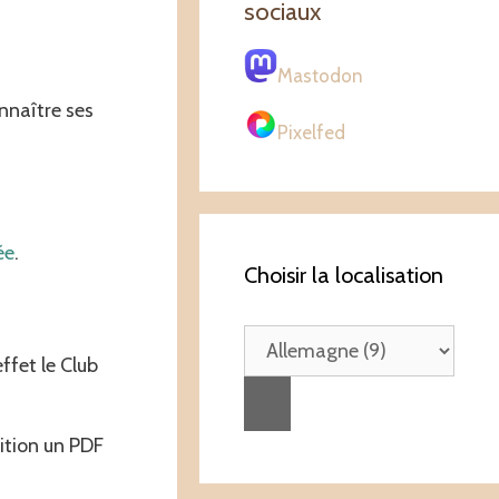
sociaux
Mastodon
nnaître ses
Pixelfed
ée
.
Choisir la localisation
ffet le Club
ition un PDF