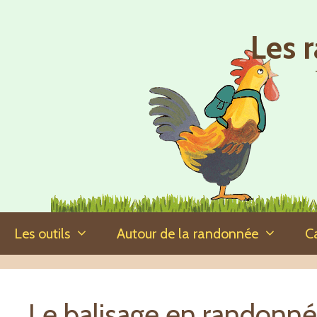
Aller
au
Les 
contenu
Les outils
Autour de la randonnée
C
Le balisage en randonn