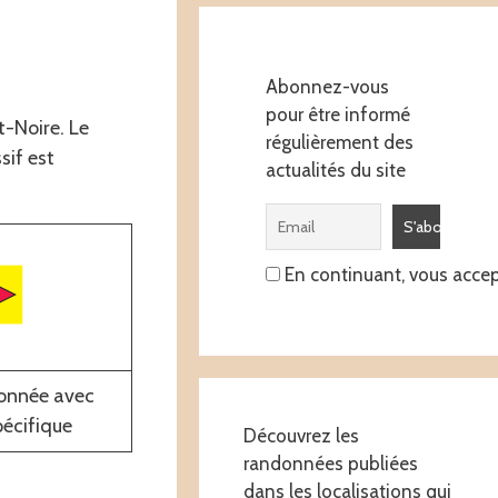
Abonnez-vous
pour être informé
t-Noire. Le
régulièrement des
sif est
actualités du site
En continuant, vous accept
donnée avec
pécifique
Découvrez les
randonnées publiées
dans les localisations qui